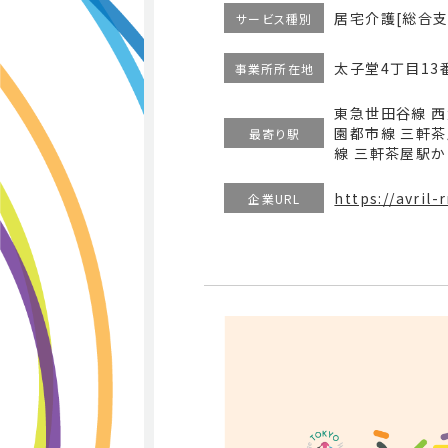
居宅介護[総合支
サービス種別
太子堂4丁目13番
事業所所在地
東急世田谷線 
園都市線 三軒
最寄り駅
線 三軒茶屋駅か
https://avril-
企業URL