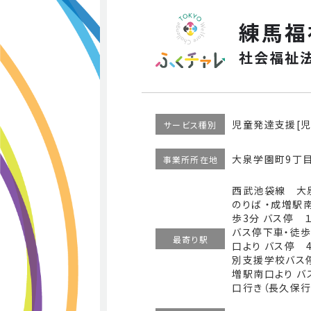
練馬福
社会福祉
児童発達支援[児
サービス種別
大泉学園町9丁目
事業所所在地
西武池袋線 大
のりば ・成増駅
歩3分 バス停 
バス停下車・徒
最寄り駅
口より バス停 
別支援学校バス
増駅南口より バ
口行き（長久保行