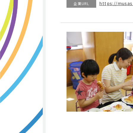
https://musas
企業URL