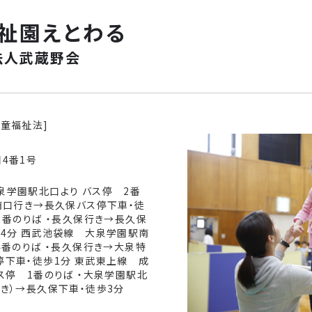
祉園えとわる
法人武蔵野会
童福祉法]
4番1号
泉学園駅北口より バス停 2番
南口行き→長久保バス停下車・徒
１番のりば ・長久保行き→長久保
歩4分 西武池袋線 大泉学園駅南
4番のりば ・長久保行き→大泉特
停下車・徒歩1分 東武東上線 成
ス停 1番のりば ・大泉学園駅北
き）→長久保下車・徒歩3分