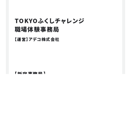
TOKYOふくしチャレンジ
職場体験事務局
【運営】アデコ株式会社
【新宿事務局】
〒163-0521 東京都新宿区西新宿1-26-2 新宿野村
ビル21階
TEL :03-4550-6329
MAIL : ade.jp.fukuchare@jp.adecco.com
（受付時間：平日9：00～17：00）