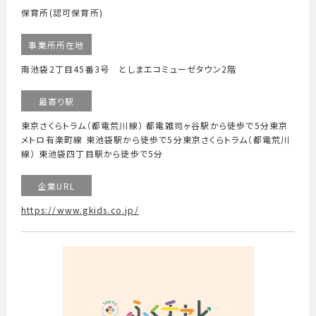
保育所(認可保育所)
事業所所在地
南池袋2丁目45番3号 としまエコミューゼタウン2階
最寄り駅
東京さくらトラム（都電荒川線） 都電雑司ヶ谷駅から徒歩で5分東京
メトロ有楽町線 東池袋駅から徒歩で5分東京さくらトラム（都電荒川
線） 東池袋四丁目駅から徒歩で5分
企業URL
https://www.gkids.co.jp/