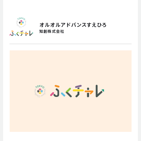
参加を検討されている方
オルオルアドバンスすえひろ
事業者の方
知創株式会社
職場体験
申し込み
お問い合わせ